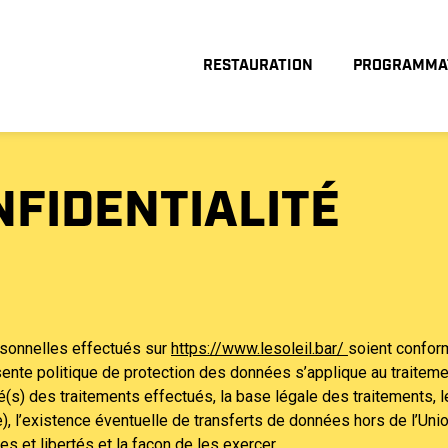
RESTAURATION
PROGRAMMA
NFIDENTIALITÉ
rsonnelles effectués sur
https://www.lesoleil.bar/
soient confor
sente politique de protection des données s’applique au traiteme
lité(s) des traitements effectués, la base légale des traitements,
e), l’existence éventuelle de transferts de données hors de l’U
es et libertés et la façon de les exercer.